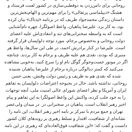
روحانی برای دامن‌زدن به دوقطبی‌سازی در کشور لعنت فرستاد و
هشتگ «دیپلماسی پرتقالی» را برای مهم‌ترین و الهام‌بخش‌ترین
داستان زندگی‌ محمدجواد ظریف که در برنامه «تِدتاک» بیان کرده
بود، به کار برد. علیرضا پناهیان، واعظ اصولگرا، چهره نام‌آشنایی
است که به واسطه سخنرانی‌های تند و انتقادی‌اش علیه اعضای
دولت روحانی و به‌خصوص برجام، مورد توجه دلواپسان قرار گرفته
است. علیرضا در کنار برادرش احمد، در طی این سال‌ها، واعظ هر
منبری که بودند، نقدی هم علیه ظریف و برجام به کار بردند. چنانچه
اگر در موتور جست‌وجوگر گوگل نام او را سرچ کنید، به‌خوبی مشاهده
می‌کنید که کمتر دیالوگی درباره برجام از علیرضا پناهیان شنیده
شده که نقدی هم به ظریف و رئیس دولت وقتش، یعنی حسن
روحانی، نداشته باشد. حال در بحبوحه اعتراضات دلواپسان به تفاهم
ایران و آمریکا و نظر اعضای شورای عالی امنیت ملی، آنچه توجهات
را به خود جلب کرده، واکنش این واعظ اصولگرا به این تفاهم و پیام
اخیر رهبر انقلاب است. پناهیان در سخنرانی در در میدان ولی‌عصر
تهران و جمع مردم با تمرکز بر نامه اخیر رهبر انقلاب، این نامه را
نشانه‌ای از شفافیت، اقتدار و تسلط رهبری بر روندهای کلان کشور
دانست و گفت که؛ «این شفافیت فوق‌العاده‌ای که رهبری در این نامه