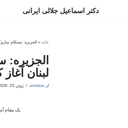
دکتر اسماعیل جلالی ایرانی
پرش
به
محتوا
خانه
»
الجزیره: سنتکام سازوکا
الجزیره: س
لبنان آغاز
از
aminkav
ژوئن 23, 2026
یک مقام آمر