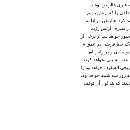
مه عبری هاآرتص نوشت،
ناطقی را که ارتش رژیم
د کرد. هاآرتص در ادامه
 در تصرف ارتش رژیم
بور خواهد شد از برخی از
مناطق واقع در محدوده موسوم به «خط زرد» در جنوب لبنان عقب‌نشینی کند. خط زرد در واقع یک خط فرضی در عمق ۸
ونیستی و در راس آنها
 عقب‌نشینی نخواهد کرد،
خی الشقیف خواهد بود یا
ه روز سه شنبه خواهد بود،
 امضا رساندند که بند اول آن توقف