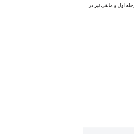
آزاد شوند که ۱۲ میلیارد دلار آن در مرحله اول و مابقی نیز در