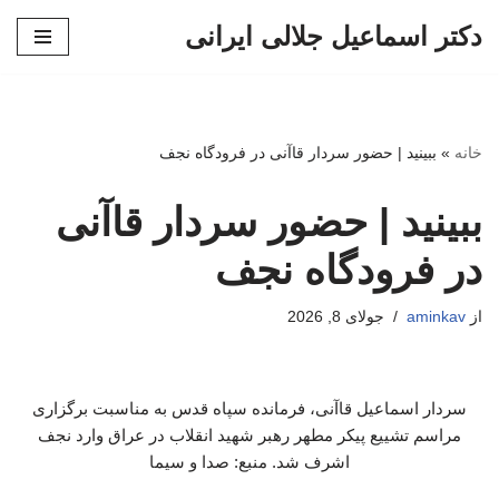
دکتر اسماعیل جلالی ایرانی
پرش
به
محتوا
خانه
»
ببینید | حضور سردار قاآنی در فرودگاه نجف
ببینید | حضور سردار قاآنی
در فرودگاه نجف
از
aminkav
جولای 8, 2026
سردار اسماعیل قاآنی، فرمانده سپاه قدس به مناسبت برگزاری
مراسم تشییع پیکر مطهر رهبر شهید انقلاب در عراق وارد نجف
اشرف شد. منبع: صدا و سیما