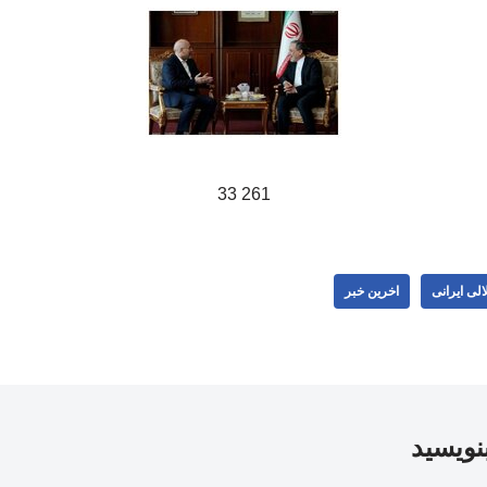
261 33
لی ایرانی
اخرین خبر
بنویسید