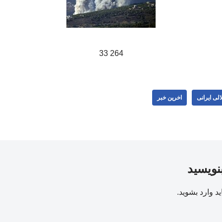
264 33
لی ایرانی
اخرین خبر
بنویسید
ید
وارد بشوید
.