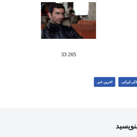
265 33
لی ایرانی
اخرین خبر
بنویسید