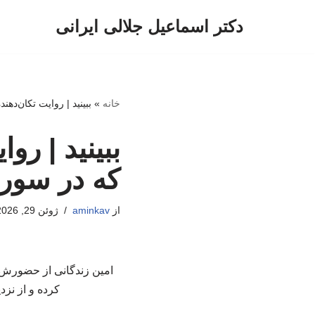
دکتر اسماعیل جلالی ایرانی
پرش
به
محتوا
خانه
»
ببینید | روایت تکان‌ده
ببینید | رو
که در سوری
از
aminkav
ژوئن 29, 2026
امین زندگانی از حضورش د
کرده و از نزد