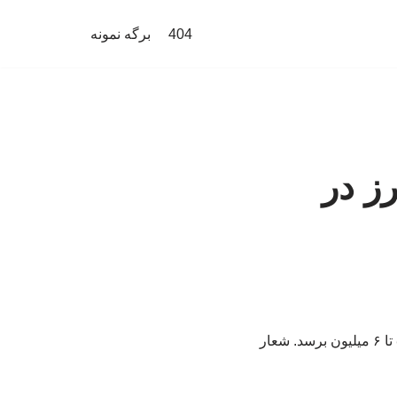
404
برگه نمونه
ز مرز در
با وجود گرمای شدید ۴۸ درجه، شمار زائران کربلا از ۳ میلیون نفر گذشته و احتمال می‌رود به ۵ تا ۶ میلیون برسد. شعار