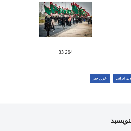
264 33
لی ایرانی
اخرین خبر
بنویسید