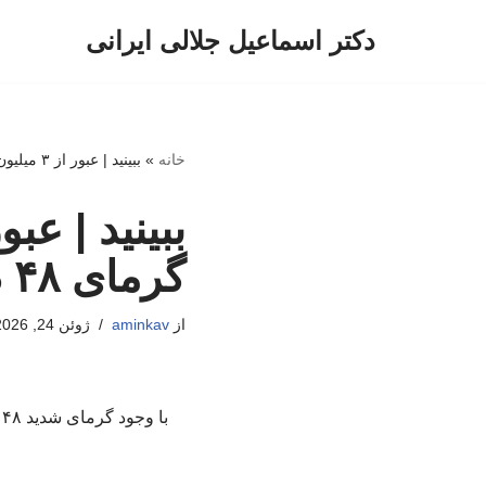
دکتر اسماعیل جلالی ایرانی
پرش
به
محتوا
خانه
»
ببینید | عبور از ۳ میلیون زائر کربلا از مرز در گرمای ۴۸ درجه
گرمای ۴۸ درجه
از
aminkav
ژوئن 24, 2026