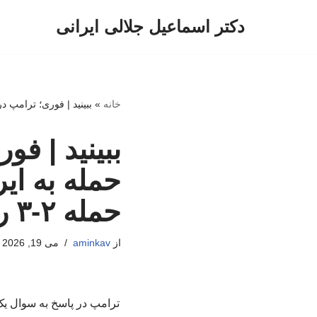
دکتر اسماعیل جلالی ایرانی
پرش
به
محتوا
خانه
»
ببینید | فوری؛ ترامپ در و
ببینید | ف
حمله به ای
حمله ۲-۳ روز عقب افتاد!
از
aminkav
می 19, 2026
ترامپ در پاسخ به سوال یک