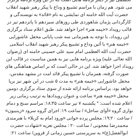
می شود. هم زمان با مراسم تشییع و وداع با پیکر رهبر شهید انقلاب
حضرت آیت الله خامنه ای نمایشی به نام «قائد» به نویسندگی و
کارگردانی پژمان شاهوردی طی روزهای سیزدهم تا پانزدهم تیر در
قالب رویداد «خیمه هنر» اجرا خواهد شد. طبق اعلام ستاد برگزاری
این رویداد، با توجه به همزمانی سه شب پایانی محفل عاشورایی
«خیمه هنر» با آئین وداع و تشییع پیکر رهبر شهید انقلاب اسلامی
حضرت آیت الله العظمی امام سید علی حسینی خامنه ای (رضوان
الله تعالی علیه) ویژه برنامه هایی نیز به همین مناسبت در قالب این
رویداد اجرا خواهد شد. این در حالی است که بر اساس هماهنگی های
صورت گرفته، همزمان با تشییع پیکر قائد امت در مشهد مقدس،
محفل عاشورایی «خیمه هنر» به مدت ۵ شب در این شهر نیز برپا
خواهد بود. براساس برنامه ارائه شده از سوی ستاد برگزاری دومین
محفل «خیمه هنر» ساعت و عنوان رویدادها به ترتیب زمانی زیر
اعلام شده است: * یکشنبه ۷ تیر ساعت ۱۸:۴۵: مراسم سنج و دمام
نوازی گروه «آوای ساحل» / ساعت ۱۹: اجرای گروه سرود «زینبیون»
/ ساعت ۱۹:۲۰: مجلس پرده خوانی «ورود امام به کربلا» با هنرمندی
محمدرضا معجونی / ساعت ۲۰ : مجلس تعزیه «شهادت حضرت
ابوالفضل(ع)» به سرپرستی حسین زمانی از قزوین/ ساعت ۲۱: