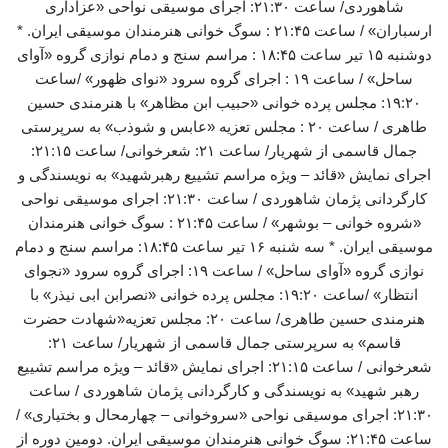
شاهوردی/ ساعت ۲۱:۳۰: اجرای موسیقی نواحی «عزاداری
ارسباران» / ساعت ۲۱:۴۵ : سوگ خوانی هنرمندان موسیقی ایران. *
دوشنبه ۱۵ تیر ساعت ۱۸:۴۵ : مراسم سنج و دمام نوازی گروه «آوای
ساحل» / ساعت ۱۹ : اجرای گروه سرود «نوای ظهور» /ساعت
۱۹:۲۰: مجلس پرده خوانی «حبیب ابن مظاهر» با هنرمندی حسین
طاهری / ساعت ۲۰ : مجلس تعزیه «عابس و شوذب» به سرپرستی
جمال قاسمی از شهریار/ ساعت ۲۱: شعرخوانی/ ساعت ۲۱:۱۵:
اجرای نمایش «قائد – ویژه مراسم تشییع رهبرشهید» به نویسندگی و
کارگردانی پژمان شاهوردی / ساعت ۲۱:۳۰: اجرای موسیقی نواحی
«شروه خوانی – بوشهر» / ساعت ۲۱:۴۵ : سوگ خوانی هنرمندان
موسیقی ایران. * سه شنبه ۱۶ تیر ساعت ۱۸:۴۵: مراسم سنج و دمام
نوازی گروه «آوای ساحل» / ساعت ۱۹: اجرای گروه سرود «نجوای
انتظار» /ساعت ۱۹:۲۰: مجلس پرده خوانی «نصرابن ابی نیذر» با
هنرمندی حسین طاهری/ ساعت ۲۰: مجلس تعزیه«شهادت حضرت
قاسم» به سرپرستی جمال قاسمی از شهریار/ ساعت ۲۱:
شعرخوانی / ساعت ۲۱:۱۵: اجرای نمایش «قائد – ویژه مراسم تشییع
رهبر شهید» به نویسندگی و کارگردانی پژمان شاهوردی / ساعت
۲۱:۳۰: اجرای موسیقی نواحی «سروخوانی – چهارمحال و بختیاری» /
ساعت ۲۱:۴۵: سوگ خوانی هنرمندان موسیقی ایران. دومین دوره از