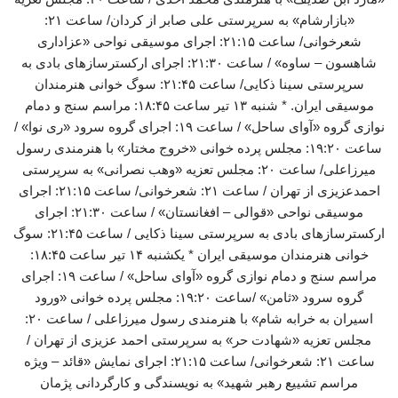
«بازارشام» به سرپرستی علی صابر از کردان/ ساعت ۲۱:
شعرخوانی/ ساعت ۲۱:۱۵: اجرای موسیقی نواحی «عزاداری
شاهسون – ساوه» / ساعت ۲۱:۳۰: اجرای ارکسترسازهای بادی به
سرپرستی سینا ذکایی/ ساعت ۲۱:۴۵: سوگ خوانی هنرمندان
موسیقی ایران. * شنبه ۱۳ تیر ساعت ۱۸:۴۵: مراسم سنج و دمام
نوازی گروه «آوای ساحل» / ساعت ۱۹: اجرای گروه سرود «ری نوا» /
ساعت ۱۹:۲۰: مجلس پرده خوانی «خروج مختار» با هنرمندی رسول
میرزاعلی/ ساعت ۲۰: مجلس تعزیه «وهب نصرانی» به سرپرستی
احمدعزیزی از تهران / ساعت ۲۱: شعرخوانی/ ساعت ۲۱:۱۵: اجرای
موسیقی نواحی «قوالی – افغانستان» / ساعت ۲۱:۳۰: اجرای
ارکسترسازهای بادی به سرپرستی سینا ذکایی / ساعت ۲۱:۴۵: سوگ
خوانی هنرمندان موسیقی ایران * یکشنبه ۱۴ تیر ساعت ۱۸:۴۵:
مراسم سنج و دمام نوازی گروه «آوای ساحل» / ساعت ۱۹: اجرای
گروه سرود «ثامن» /ساعت ۱۹:۲۰: مجلس پرده خوانی «ورود
اسیران به خرابه شام» با هنرمندی رسول میرزاعلی / ساعت ۲۰:
مجلس تعزیه «شهادت حر» به سرپرستی احمد عزیزی از تهران /
ساعت ۲۱: شعرخوانی/ ساعت ۲۱:۱۵: اجرای نمایش «قائد – ویژه
مراسم تشییع رهبر شهید» به نویسندگی و کارگردانی پژمان