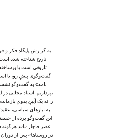
به گزارش پایگاه فکر و فرهنگ مبلغ، هنر تعزیه در حافظه تاریخی ایرانیان، همواره به عنوان آیینی کهن و ریشه‌دار در اعماق تاریخ شناخته شده است؛ روایتی که کمتر کسی در صحت آن تردید کرده است. اما آیا این «قدمتِ هزارساله»، حقیقتی تاریخی است یا برساخته‌ای گفتمانی که از غفلتِ ما نسبت به متون و اسناد ناشی شده است؟ بنابر روایت شبستان، در گفت‌وگوی پیشِ رو، با استاد اسماعیل مجللی، پژوهشگر شناخته‌شده اراکی، تعزیه‌خوان و مؤلف اثر سترگ و مرجع «شبیه نامه» به گفت‌وگو نشسته‌ایم تا فارغ از جزم‌اندیشی‌های مرسوم، به بازخوانیِ دقیقِ سیر شکل‌گیری، اوج و افول تعزیه بپردازیم. استاد مجللی در این گفت‌وگو، با تکیه بر بیش از هفت سال پژوهش میدانی و بررسی نسخه‌ها و اسناد استانی، تعزیه را نه یک آیینِ بدویِ بازمانده از اعصار گذشته، بلکه یک «رسانه عمومی و مهندسی‌شده» در عصر قاجار می‌داند که برای پاسخ به نیازهای سیاسی، عقیدتی و اجتماعیِ همان روزگار (همچون مقابله با فرقه‌های ضاله و مدیریت افکار عمومی) پدید آمد. این گفت‌وگو پرده از حقیقتی برمی‌دارد که شاید برای بسیاری غافلگیرکننده باشد: اینکه تعزیه با ساختارِ امروزی‌اش، پیش از عصر قاجار فاقد هرگونه سندِ تاریخی است. همچنین، واکاویِ این پژوهشگر درباره چراییِ «افولِ تعزیه در شهرها و بقای آن در روستاها» پس از دوران مشروطه، روایتی بدیع از کنشگریِ اجتماعی در تاریخ معاصر ایران به دست می‌دهد؛ روایتی که در آن، روستاها به پناهگاهی برای نجاتِ این هنر در برابرِ سرکوب‌های حکومتی تبدیل شدند. این مصاحبه، نه تنها دعوت به خوانشی نو از تاریخ هنر ایران، بلکه فراخوانی است برایِ «مستندسازیِ روایت‌های شفاهی» و عبور از کلیشه‌های تاریخی، به سوی حقیقتی که در لابه‌لایِ اسنادِ برجامانده از دوره قاجار نهفته است. هنر تعزیه (شبیه‌خوانی) در کجای تاریخ هنر و ادبیات ایران قرار دارد و چه عناصری آن را شکل داده‌اند؟ هنر تعزیه در کتاب «هنر ایران» به عنوان یک هنر نمایشی و در کتاب «ادبیات ایران» به عنوان بخشی از ادبیات منظوم جای می‌گیرد. این هنرِ فاخر، حاصل اجتماع و هم‌نشینی سه هنر «ادبیات»، «موسیقی» و «نمایش» در بستر هنر چهارمی به نام «معماری» (تکیه) است. ذاتِ شبیه‌خوانی بر پایه این ارکان استوار است: تمام دیالوگ‌ها در تعزیه بدون استثنا به صورت شعر بیان می‌شوند. نقش‌های مثبت (اولیاخوان‌ها)، اشعار خود را با موسیقی و آواز ادا می‌کنند. نقش‌های منفی (اشقیاخوان‌ها)، گفتار خود را به صورت «اشتلم‌خوانی» و بدون آ