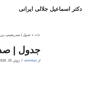
دکتر اسماعیل جلالی ایرانی
پرش
به
محتوا
خانه
»
جدول | صدرنشینی برزی
جدول | صدر
از
aminkav
ژوئن 25, 2026