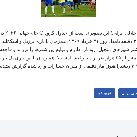
به گزارش د
ه‌ای به قدرت ۷.۴ ریشتر شهرهای منجیل، رودبار، طارم و توابع این شهرها را لرزاند و
آمار رسمی، در این زلزله بیش از ۳۵ هزار نفر از دنیا رفتند. امشب؛. هم زمان با این باز
لی ایرانی
اخرین خبر