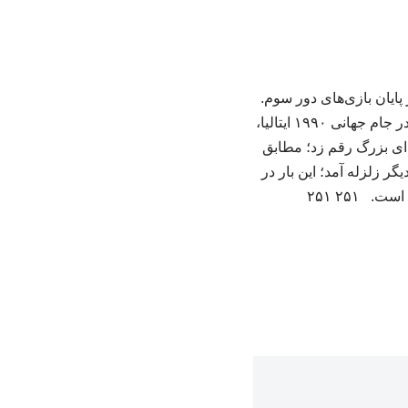
کتر اسماعیل جلالی ایرانی؛ این تصویری است از جدول گروه C جام جهانی ٢٠٢۶ در پایان بازی‌های دور سوم.
۳۶ سال پیش، در ساعت ۳۰ دقیقه بامداد روز ۳۱ خرداد ۱۳۶۹، همزمان با بازی برزیل و اسکاتلند در جام جهانی ۱۹۹۰ ایتالیا،
 فاجعه‌ای بزرگ رقم زد؛ مطابق
ی یک بار دیگر زلزله آمد؛ این بار در