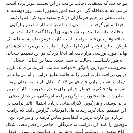
مواجه شد که معتقدند دخالت ترامپ در این تصمیم موثر بوده است.
ترامپ که به مداخله گری در همه امور مشهور است، روز دوشنبه به
وقت محلی در جمع خبرنگاران در کاخ سفید تایید کرد که با رئیس
فیفا تماس گرفته، اما مدعی شد که در لغو کارت قرمز بالوگون
دخالت نداشته است. رئیس جمهوری آمریکا گفت که از «جیانی
اینفانتینو» رئیس فیفا خواسته است کارت قرمز صادرشده علیه یک
بازیکن ستاره فوتبال آمریکا را پیش از دیدار حساس مرحله یک‌هشتم
نهایی مورد بررسی قرار دهد، اما ادعا کرد که در این تصمیم جنجالی
به‌طور نامناسبی دخالت نداشته است. فیفا در اقدامی جنجالی
محرومیت «فولارین بالوگون» مهاجم تیم ملی آمریکا برای یک بازی
در پی دریافت کارت قرمز را به حالت تعلیق درآورد و او می‌تواند در
دیدار یک‌هشتم نهایی جام جهانی ۲۰۲۶ مقابل بلژیک به میدان برود.
تصمیم نهاد حاکم بر فوتبال جهان برای تعلیق محرومیت کارت قرمز
صادرشده علیه فلورین بالوگون مهاجم آمریکایی، در دیدار حذفی
برابر بوسنی و هرزگوین، نگرانی‌هایی درباره احتمال تاثیر ترامپ بر
این تصمیم ایجاد کرد. رسانه های آمریکایی گزارش دادند که ترامپ
درباره این کارت قرمز با اینفانتینو تماس گرفته و او نیز خود این
موضوع را تایید کرد. ترامپ به خبرنگاران حاضر در دفتر بیضی شکل
کاخ سفید روز دوشنبه گفت: «بله، من درخواست بررسی از فیفا