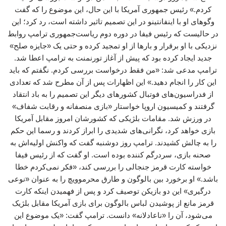
کردم.» رئیس جمهوری آمریکا با این حال، این موضوع را که گفت‌
وگوهای او با اینفانتینو در این تصمیم تاثیر داشته است، رد کرد؛ این
در حالیست که رئیس فیفا در دوره دوم ریاست‌جمهوری ترامپ روابط
نزدیکی با او برقرار و بارها از او تمجید کرده و حتی یک «جایزه صلح»
جدید ایجاد کرده بود که پیش از آغاز تورنمنت به ترامپ اعطا شد.
ترامپ مدعی شد: «من فقط درخواست بررسی کردم. نگفتم که باید
این کار را انجام دهید.» این اظهارات پس از آن مطرح شد که تعدادی
از فدراسیون‌های فوتبال کشورهای دیگر این تصمیم را به باد انتقاد
گرفتند و کمیسیون اروپا خواستار «بازی منصفانه و رقابت شفاف»
در ورزش شد. مقامات بلژیکی که کشورشان امروز مقابل آمریکا
بازی خواهد کرد، نگرانی‌های شدیدی را ابراز کردند و رسما این حکم
را به چالش کشیدند. ترامپ روز دوشنبه گفت که واکنش اولیه‌اش به
صحنه بازی، سردرگم کننده بوده است. او گفت که از رئیس فیفا
خواسته کارت قرمز جنجالی را بررسی کند، «فکر نمی‌کردم خطا
باشد.» او برخورد بین بالوگون و طارق محرموویچ را به عنوان «نوعی
درگیری» این دو بازیکن توصیف کرد و پس از فهمیدن اینکه کارت
قرمز مانع از پوشیدن لباس بالوگون برای بازی آمریکا مقابل بلژیک
می‌شود، آن را «ناعادلانه» دانست. ترامپ گفت: «یک موضوع این