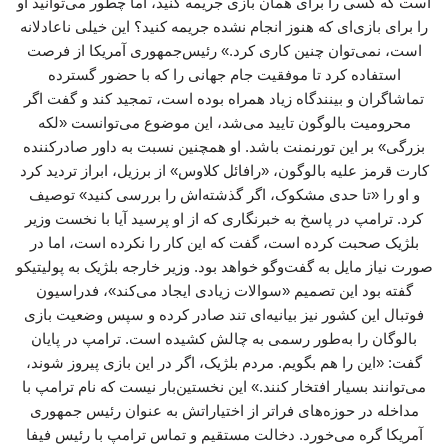
است که کسی را برای همان بازی جریمه کنید، اما چطور می‌توانید او
را برای بازی‌ای که هنوز انجام نشده جریمه کنید؟ این خیلی ناعادلانه
است، نمی‌توان چنین کاری کرد.» رئیس‌جمهوری آمریکا از فرصت
استفاده کرد تا موفقیت جام جهانی را که با حضور گسترده
تماشاگران و بینندگاه زیاد همراه بوده است، تمجید کند و گفت اگر
محرومیت بالوگون تایید می‌شد، این موضوع می‌توانست «لکه
بزرگی» بر این تورنمنت باشد. او همچنین نسبت به داور صادرکننده
کارت قرمز علیه بالوگون، «رافائل کلاوس» از برزیل، ابراز تردید کرد
و او را «تا حدی مشکوک، اگر گذشته‌اش را بررسی کنید» توصیف
کرد. ترامپ در پاسخ به خبرنگاری که از او پرسید آیا با نخست وزیر
بلژیک صحبت کرده است، گفت که این کار را نکرده است، اما در
صورت نیاز مایل به گفت‌وگو خواهد بود. وزیر خارجه بلژیک به پولیتیکو
گفته بود این تصمیم «سوالات زیادی ایجاد می‌کند»، فدراسیون
فوتبال این کشور نیز بیانیه‌ای تند صادر کرده و سپس وضعیت بازی
بالوگان را به‌طور رسمی به چالش کشیده است. ترامپ در پایان
گفت: «این را هم بگویم. مردم بلژیک، اگر در این بازی پیروز شوند،
می‌توانند بسیار افتخار کنند.» این نخستین‌بار نیست که نام ترامپ با
مداخله در حوزه‌های فراتر از اختیاراتش به عنوان رئیس جمهوری
آمریکا گره می‌خورد. دخالت مستقیم و تماس ترامپ با رئیس فیفا