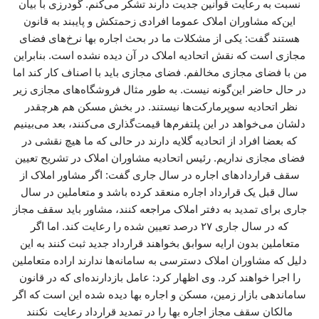
نسبت به رعایت قوانین جدیت دارند تشکر می‌کنم. گودرزی با بیان
این‌که مشاوران املاک عموما افرادی زحمتکش و پایبند به قانون
هستند گفت: یکی از مشکلات ما در بحث اجاره بها نرخ‌های فضای
مجازی است که نقش اتحادیه املاک در آن دیده نشده است. بنابراین
من با فضای مجازی مخالفم. فضای مجازی باید با اصناف کار کند اما
در حال حاضر این‌گونه نیست. به طور مثال فروشگاه‌های مجازی زیر
نظر اتحادیه سوپرمارکت‌ها نیستند. در بخش مسکن هم هرچقدر
دلشان می‌خواهد در این پلتفرم‌ها قیمت‌گذاری می‌کنند، بعد می‌بینیم
که بعضا افراد از اتحادیه گلایه دارند در حالی که ما هیچ نقشی در
فضای مجازی نداریم. رئیس اتحادیه مشاوران املاک در تشریح تعیین
سقف قراردادهای اجاره در سال جاری گفت: اگر مشاور املاک از
سال قبل یک قرارداد اجاره منعقد کرده باشد و متعاملین در سال
جاری برای تمدید به دفتر املاک مراجعه کنند، مشاور باید سقف مجاز
که در سال جاری ۲۷ درصد تعیین شده را رعایت کند. اما اگر
متعاملین بدون ارایه سوابق بخواهند قرارداد جدید ثبت کنند به این
دلیل که مشاوران املاک دسترسی به سامانه‌ها ندارند اراده متعاملین
را اجرا خواهند کرد. وی اظهار کرد: عامل بازدارنده‌ای که در قانون
ساماندهی بازار زمین، مسکن و اجاره بها دیده شده این است که اگر
مالکان سقف مجاز اجاره بها را در تمدید قرارداد رعایت نکنند