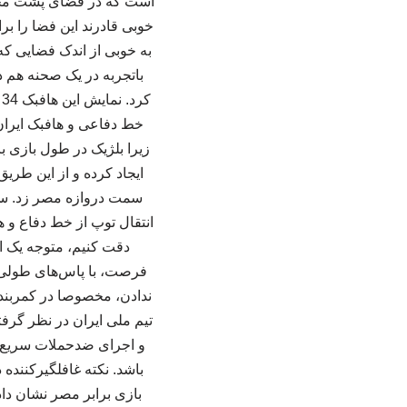
است که در فضای پشت محوط
به خوبی از اندک فضایی ک
باتجربه در یک صحنه هم د
ک
خط دفاعی و هافبک ایران ن
زیرا بلژیک در طول بازی 
ایجاد کرده و از این طری
سمت دروازه مصر زد. سر
انتقال توپ از خط دفاع و ه
دقت کنیم، متوجه یک ال
فرصت، با پاس‌های طولی مه
ندادن، مخصوصا در کمربند
و اجرای ضدحملات سریع قر
باشد. نکته غافلگیرکننده
بازی برابر مصر نشان دادن