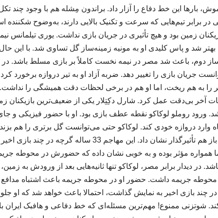
 بارها این خط دفاع را آزار داد. براندون مِشله هم با وجود چند تک
ی در برابر تیم‌هایی که سرعت و تکنیک بالایی دارند، به‌وضوح شکننده اس
زیکنان زمین بود و هیچ تأثیری در جریان بازی نداشت. یوری تیلمانس نی
بهتر شد و پاس کلیدی او به مونیه زمینه‌ساز گل تساوی شد. با این حال
ساز دوم، باعث شد مصر در نیمه نخست کاملاً بر بازی مسلط باشد. در 
وانست جریان بازی را تغییر دهد. ضربه آزاد او به تیر دروازه برخورد کرد و
ا به هم ریخت، اما او هم در برخی لحظات دقت همیشگی را نداشت
 آخر بی‌دقت عمل کرد. شارل دکِتِلار یکی از ضعیف‌ترین بازیکنان زمین 
د. ورود روملو لوکاکو نقطه عطف بازی بود. او با حضور فیزیکی و ج
اه وارد دروازه خودی کند. لوکاکو حتی می‌توانست گل برتری را هم بز
کرد. با این حال لوکاکو باز هم تأثیرگذار نشان داد. این مهاجم 33 س
ا همواره مؤثر بوده و به خوبی نشان داده که حضورش در محوطه جریمه ت
د. در دیدار برابر مصر، لوکاکو تنها ثانیه‌هایی بعد از ورودش به زمین
حوطه جریمه داشت. حضور او در محوطه جریمه باعث اشتباه مدافع 
ر چند بازی اخیر به نمایش گذاشت، احتمالا باعث خواهد شد که او ج
ند. شوتزنی ممنوع! مهم‌ترین مسئله‌ای که خط دفاعی و هافبک ایران بای