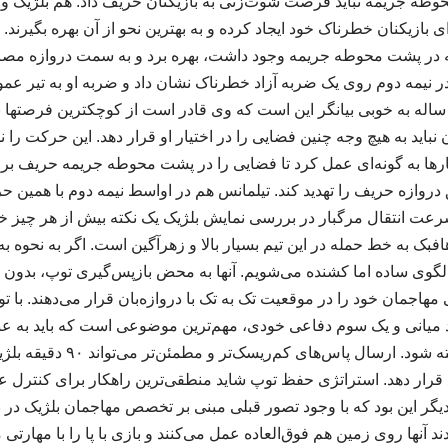
ه جریمه نباید فرصت شوت‌زنی به بازیکنان حریف داد. هم بلژیک و ه
ه در پشت محوطه جریمه وجود داشت، بهره برد و به سمت دروازه مصر 
ر نیمه دوم روی یک ضربه آزاد خطرناک نشان داد و ضربه او به تیر ع
رد. نمایش این هافبک 34 ساله به خوبی بیانگر این است که وی قادر است از کوچکترین فر
باید به هیچ وجه چنین فضایی را در اختیار او قرار دهد. این حرکت را ن
بارها به گونه‌ای عمل کرد تا فضایی را در پشت محوطه جریمه حریف بر
ق دروازه حریف را تهدید کند. تیلمانس هم در اواسط نیمه دوم با همین 
عت انتقال مرگبار در بررسی نمایش بلژیک یک نکته بیش از هر چیز خ
افبک به خط حمله در این تیم بسیار بالا و زهرآگین است. اگر به نحوه ب
گوی ساده اما کشنده می‌شویم. آنها به محض بازپس‌گیری توپ، بدون ا
اجمان خود را در موقعیت تک به تک با دروازه‌بان قرار می‌دهند. با تو
 میانی و یک سوم دفاعی خودی، مهم‌ترین موضوعی است که باید به عن
تیم ملی ایران در نظر گرفته شود. 
ار دهد. استراتژی حفظ توپ شاید منطقی‌ترین راهکار برای کنترل عمل
 دیگر این بود که با وجود تصور قبلی مبنی بر تخصص مهاجمان بلژیک در 
د آنها روی زمین هم فوق‌العاده عمل می‌کنند و بازی با پا را با مهارتی م