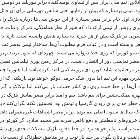
این؛ تیم ملی ایران پس از تساوی نومیدکننده برابر نیوزیلند در دومین
د. تیمی پرستاره که پیش از رقابتها حتی شانس قهرمانی برای آن قائل ب
 اول جام برابر مصر بسیاری از این خوش بینی ها درباره بلژیک را 
ی روشن از تیمی ارائه داد که هنوز از نظر هماهنگی، تمرکز و ثبات، ف
سربی در بلژیک بیش از هر چیزی به ستاره هایش وابسته است. بازی با 
اص وابسته است و در غیاب فرم مطلوب آن‌ها، ساختار تیمی به‌سرعت 
 تیبو کورتوآ که روی خط دروازه می‌ایستد. چهره‌ای که بدون تردید بهت
ر مصر نمایشی دور از انتظار داشت. در مرکز زمین یوری تیلمانس فصل 
رتر درخشیده. شاید کوین دی بروینه کمی افت کرده باشد اما هنوز با چ
‌ترین مهره این تیم اما بدون شک جرمی دوکو خواهد بود. بازیکنی که
 آن‌ها در خط حمله روی دی کتلار حساب باز می‌کنند اما لوکاکو با گلز
هره نیمکت‌نشین برای تیم باشد. بیم و امید برابر مصر نمایش بلژیک در 
طر جدی برای رودی گارسیا و تیمش بود. نخستین نکته نگران‌کننده 
بانی که سال‌ها ستون اصلی تیم بوده، برابر مصر اشتباهات غیرمعمولی 
 خروج‌های نامطمئن و دفع ناقص ضربه سر محمد صلاح. اگر کورتوا 
درتمندتر آسیب‌پذیر خواهد بود. در خط دفاع، بلژیک مشکلات جدی‌تری د
اشت و ناتان نگوی نیز چند بار توپ را در مناطق خطرناک از دست د