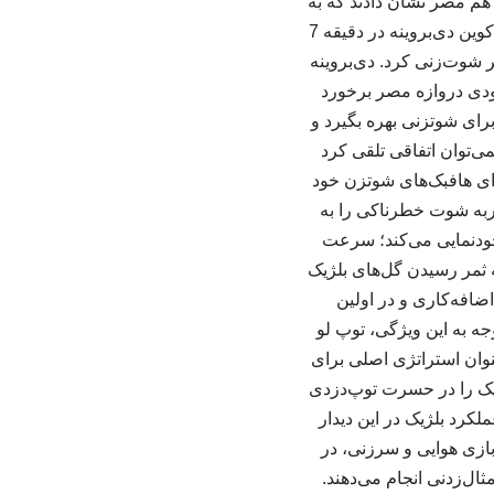
م مصر نشان دادند که به
خوبی قادرند این فضا را برای بازیکنان خطرناک خود ایجاد کرده و به بهترین نحو از آن بهره بگیرند. کوین دی‌بروینه در دقیقه 7
شوت‌زنی کرد. دی‌بروینه
مودی دروازه مصر برخورد
صتها برای شوتزنی بهره بگیرد و
می‌توان اتفاقی تلقی کرد
ای هافبک‌های شوتزن خود
حربه شوت خطرناکی را به
ودنمایی می‌کند؛ سرعت
ه ثمر رسیدن گل‌های بلژیک
ضافه‌کاری و در اولین
جه به این ویژگی، توپ لو
وان استراتژی اصلی برای
ارسال پاس‌های کم‌ریسک‌تر و مطمئن‌تر می‌تواند ۹۰ دقیقه بلژیک را در حسرت توپ‌دزدی
کرد بلژیک در این دیدار
بازی هوایی و سرزنی، در
ثال‌زدنی انجام می‌دهند.