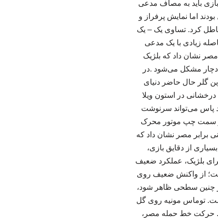
 بازی باید به مصاف مدعی
ودند اما نمایش پرفراز و
باطل کرد. تساوی یک – یک
اصله زیادی با یک مدعی
مصر نشان داد که بلژیک
دچار مشکل می‌شود .در
رین گلر حال حاضر دنیای
درخشانی در استون ویلا
ند پاس می‌تواند سرنوشت
 از سمت چپ موتور محرک
نی برابر مصر نشان داد که
بسیاری از دقایق بازی،
برای بلژیک، عملکرد ضعیف
داشت؛ از واکنش ضعیف روی
در چنین سطحی ظاهر شود،
اشت. توماس مونیه روی گل
اد. حرکت خط حمله مصر،