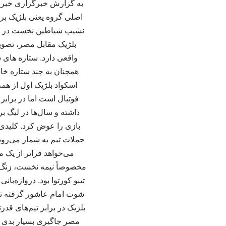
به گزارش خبرگزاری خبرآنل
اصلی گروه یعنی بلژیک برو
نشیب شیاطین نخست در بازی
بلژیک مقابل مصر، تصویر
واقعی دارد. ستاره های 
همچنان به چند ستاره خ
اسکواد بلژیک اول از همه
فوتبال است اما در براب
داشته و سال‌ها در لیگ ب
بازی را عوض کرد. کلیدی
حملات تیم به شمار می‌رود.
می‌خواهد فراتر از یک م
مخصوصاً نیمه نخست، زنگ خ
تیبو کورتوا بود. دروازه‌
شوت امام عاشور گرفته تا
بلژیک در برابر تیم‌های ق
مصر جاگیری بسیار بدی د