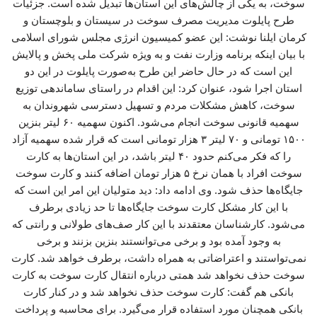
سوخت، به یکی از چالش‌های این استان‌ها تبدیل شده است. جزئیات
طرح پایلوت مدیریت مصرف سوخت در سیستان و بلوچستان و
کرمان ایلنا نوشت: این عضو کمیسیون انرژی مجلس شورای اسلامی
با بیان اینکه برنامه وزارت نفت و به ویژه شرکت ملی پخش و پالایش
این است که در حال حاضر این طرح به‌صورت پایلوت در این دو
استان اجرا شود، عنوان کرد: این اقدام در راستای ساماندهی توزیع
سوخت، کاهش مشکلات مردم و تسهیل دسترسی شهروندان به
سهمیه قانونی سوخت انجام می‌شود. اکنون سهمیه ۶۰ لیتر بنزین
۱۵۰۰ تومانی و ۷۰ لیتر ۳ هزار تومانی است که قرار شده سهمیه آزاد
را که فکر می‌کنم حدود ۴۰ لیتر باشد، در این استان‌ها به کارت
سوخت افراد با همان نرخ ۵ هزار تومان اضافه کنند و کارت سوخت
جایگاه‌ها حذف شود. وی ادامه داد: دید متولیان این امر این است که
با این کار مشکل کارت سوخت جایگاه‌ها تا حد زیادی برطرف
می‌شود. کارشناسان معتقدند با این کار صف‌های طولانی و رانتی که
به وجود آمده بود و برخی می‌توانستند بنزین بزنند و برخی
نمی‌تواستند و اعتراضاتی به همراه داشت، برطرف خواهد شد. کارت
سوخت حذف نخواهد شد همتی درباره انتقال کارت سوخت به کارت
بانکی هم گفت: کارت سوخت حذف نخواهد شد و در کنار کارت
بانکی همچنان مورد استفاده قرار می‌گیرد. برای محاسبه و پرداخت