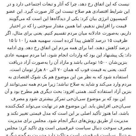
نیست که این اتفاق رخ دهد، چرا که آثار و تبعات اجتماعی دارد و در
این شرایط اقتصادی هم صلاح نیست این کار صورت گیرد. این عضو
کمیسیون انرژی بیان کرد: یکی از دیدگاه‌ها این است که می‌گویند
قیمت را افزایش ندهیم، اما همین مقدار سوختی را که در اختیار
داریم، به‌صورت عادلانه میان مردم تقسیم کنیم. یعنی برای مثال، اگر
ظرفیت ۱۵ درصد کاهش پیدا کرده است، سهمیه همه را ۱۰ تا ۱۵
درصد کاهش دهند، اما برای همه مردم این اتفاق رخ دهد. وی ادامه
داد: یک پیشنهاد این بود که واردات انجام شود، اما مردم سهمیه عادی
بنزین‌شان ۱۵۰۰ تومانی باشد و مازاد آن را به‌صورت آزاد دریافت
کنند، یعنی به قیمت فوب که همان ۷۰ الی ۸۰ هزار تومان است،
استفاده شود که به نظر من این موضوع هم یک شوک اقتصادی به
مردم وارد می‌کند و شاید به صلاح نباشد؛ زیرا مردم همه نمی‌توانند از
بنزین آزاد استفاده کنند. همتی افزود: بحث دیگری هم مطرح بود و آن
این بود که بر موضوع سی‌ان‌جی تمرکز بیشتری شود و مصرف
سی‌ان‌جی افزایش یابد. این موضوع هم در نهایت می‌تواند کمک‌کننده
باشد، اما هنوز تأکید اصلی بر این است که مدل قیمتی تغییر نکند و
مدیریت از طریق روش‌های دیگر انجام شود. مجلس برای مدیریت
مصرف سوخت دنبال سیاست غیرقمیتی است وی تاکید کرد: مجلس
به دنبال سیاست غیرقمیتی است و تاکید دارد مدیریت به گونه دیگری