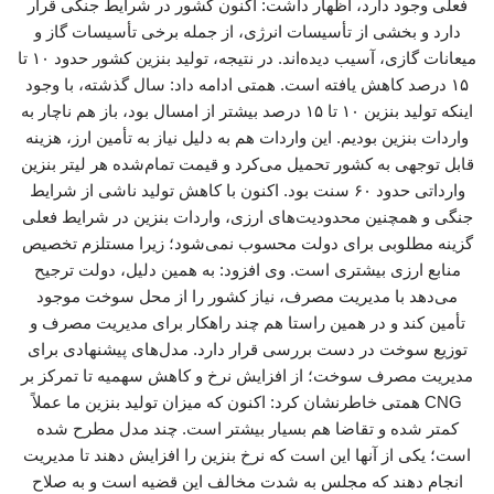
فعلی وجود دارد، اظهار داشت: اکنون کشور در شرایط جنگی قرار
دارد و بخشی از تأسیسات انرژی، از جمله برخی تأسیسات گاز و
میعانات گازی، آسیب دیده‌اند. در نتیجه، تولید بنزین کشور حدود ۱۰ تا
۱۵ درصد کاهش یافته است. همتی ادامه داد: سال گذشته، با وجود
اینکه تولید بنزین ۱۰ تا ۱۵ درصد بیشتر از امسال بود، باز هم ناچار به
واردات بنزین بودیم. این واردات هم به دلیل نیاز به تأمین ارز، هزینه
قابل توجهی به کشور تحمیل می‌کرد و قیمت تمام‌شده هر لیتر بنزین
وارداتی حدود ۶۰ سنت بود. اکنون با کاهش تولید ناشی از شرایط
جنگی و همچنین محدودیت‌های ارزی، واردات بنزین در شرایط فعلی
گزینه مطلوبی برای دولت محسوب نمی‌شود؛ زیرا مستلزم تخصیص
منابع ارزی بیشتری است. وی افزود: به همین دلیل، دولت ترجیح
می‌دهد با مدیریت مصرف، نیاز کشور را از محل سوخت موجود
تأمین کند و در همین راستا هم چند راهکار برای مدیریت مصرف و
توزیع سوخت در دست بررسی قرار دارد. مدل‌های پیشنهادی برای
مدیریت مصرف سوخت؛ از افزایش نرخ و کاهش سهمیه تا تمرکز بر
CNG همتی خاطرنشان کرد: اکنون که میزان تولید بنزین ما عملاً
کمتر شده و تقاضا هم بسیار بیشتر است. چند مدل مطرح شده
است؛ یکی از آنها این است که نرخ بنزین را افزایش دهند تا مدیریت
انجام دهند که مجلس به شدت مخالف این قضیه است و به صلاح