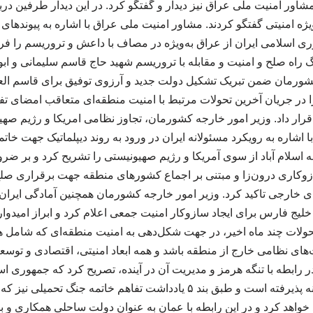
مشاور امنیت ملی عراق نیز دیدار و گفتگو کرد. در این دیدار طرفین در
یژه امنیتی گفتگو کردند. مشاور امنیت ملی عراق با اشاره به پیوندها
ی اسلامی ایران از عراق به‌ویژه در مصاف با داعش و تروریسم را ف
 راه صلح و امنیت و مقابله با تروریسم شهید حاج قاسم سلیمانی و ا
شورمان ضمن تبریک تشکیل دولت جدید و آرزوی توفیق برای قاسم ال
 در جریان آخرین تحولات مرتبط با امنیت منطقه‌ای متعاقب امضای تف
رار داد. وزیر امور خارجه کشورمان، تجاوز نظامی امریکا و رژیم صهی
 اشاره به رویکرد مسئولانه ایران در ورود به روند دیپلماتیک جهت خات
ه اسلام آباد از سوی آمریکا و رژیم صهیونیستی را تشریح کرد و بر ض
وکاری درون‌زا و مبتنی بر اجماع کشورهای منطقه جهت برقراری صلح و 
 خارجی تاکید کرد. وزیر امور خارجه کشورمان همچنین آمادگی ایران ر
یج فارس برای ایجاد سازوکار امنیت جمعی اعلام کرد و ابراز امیدو
حولات چند ماه اخیر، در جهت شکل‌دهی به امنیت منطقه‌ای که شامل 
‌های نظامی خارج از منطقه باشد و همه ابعاد امنیتی، اقتصادی و توسعه‌
 رابطه با تنگه هرمز و مدیریت آن در آینده، تصریح کرد که جمهوری اس
مسئولیتی که در این زمینه پذیرفته است و طبق بند ۵ یادداشت تفاهم خاتمه
اذ خواهد کرد و در این رابطه با عمان به عنوان دولت ساحلی همکاری و