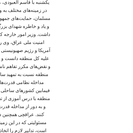
یکشنبه با قاسم العبودی، 
در زمینه‌های مختلف به و
مسلمان، حمایت‌های جمهور
و یاد و خاطره شهدای بزرگ
داشت. وزیر امور خارجه ک
امنیت ملی عراق، وی را
آمریکا و رژیم صهیونیستی ق
علیه کل منطقه دانست و با
و نقض‌های مکرر تفاهم نام
منطقه نسبت به تمهید ساز
مداخله نظامی قدرت‌های
فیمابین کشورهای ساحلی خل
منطقه با درس آموزی از ت
و به دور از مداخله قدرت
کنند. عراقچی همچنین در
است، تدابیر لازم را اتخ