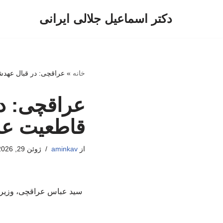
دکتر اسماعیل جلالی ایرانی
پرش
به
محتوا
خانه
»
عراقچی: در قبال عهدش
عراقچی: د
قاطعیت عم
از
aminkav
ژوئن 29, 2026
سید عباس عراقچی، وزیر ام