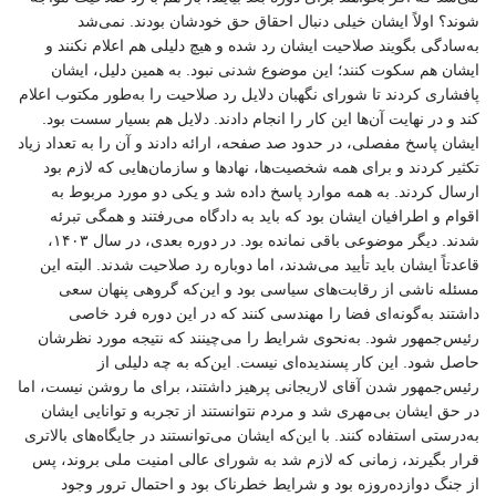
شوند؟ اولاً ایشان خیلی دنبال احقاق حق خودشان بودند. نمی‌شد
به‌سادگی بگویند صلاحیت ایشان رد شده و هیچ دلیلی هم اعلام نکنند و
ایشان هم سکوت کنند؛ این موضوع شدنی نبود. به همین دلیل، ایشان
پافشاری کردند تا شورای نگهبان دلایل رد صلاحیت را به‌طور مکتوب اعلام
کند و در نهایت آن‌ها این کار را انجام دادند. دلایل هم بسیار سست بود.
ایشان پاسخ مفصلی، در حدود صد صفحه، ارائه دادند و آن را به تعداد زیاد
تکثیر کردند و برای همه شخصیت‌ها، نهادها و سازمان‌هایی که لازم بود
ارسال کردند. به همه موارد پاسخ داده شد و یکی دو مورد مربوط به
اقوام و اطرافیان ایشان بود که باید به دادگاه می‌رفتند و همگی تبرئه
شدند. دیگر موضوعی باقی نمانده بود. در دوره بعدی، در سال ۱۴۰۳،
قاعدتاً ایشان باید تأیید می‌شدند، اما دوباره رد صلاحیت شدند. البته این
مسئله ناشی از رقابت‌های سیاسی بود و این‌که گروهی پنهان سعی
داشتند به‌گونه‌ای فضا را مهندسی کنند که در این دوره فرد خاصی
رئیس‌جمهور شود. به‌نحوی شرایط را می‌چینند که نتیجه مورد نظرشان
حاصل شود. این کار پسندیده‌ای نیست. این‌که به چه دلیلی از
رئیس‌جمهور شدن آقای لاریجانی پرهیز داشتند، برای ما روشن نیست، اما
در حق ایشان بی‌مهری شد و مردم نتوانستند از تجربه و توانایی ایشان
به‌درستی استفاده کنند. با این‌که ایشان می‌توانستند در جایگاه‌های بالاتری
قرار بگیرند، زمانی که لازم شد به شورای عالی امنیت ملی بروند، پس
از جنگ دوازده‌روزه بود و شرایط خطرناک بود و احتمال ترور وجود