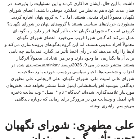
داشت. با این حال، ایشان فداکاری کردند و این مسئولیت را پذیرفتند. در
همان مدت کوتاه هم به نظر من عملکرد موفقی داشتند. اعضای شورای
نگهبان معمولاً افراد متدینی هستند، اما… * به گروه پنهان اشاره کردید.
منظورتان جریان‌های سیاسی هستند یا گروه‌های پنهان در شورای نگهبان؟
گروهی است که شورای نگهبان تحت تأثیر آن‌ها قرار دارد و به‌گونه‌ای
عمل می‌کند که گاهی شورا فریب می‌خورد. اعضای شورای نگهبان
معمولاً افراد متدینی هستند، اما این گروه به‌گونه‌ای پرونده‌سازی می‌کند و
آن‌ها را ارائه می‌دهد که در رأی اعضا تأثیر می‌گذارد. نمی‌دانیم چه نامی
برای آن‌ها بگذاریم، اما وجود دارند و در هر انتخاباتی معمولاً اثرگذار
هستند. منتشر شده در می 9, 2026توسط aminkavدسته‌بندی شده در
احزاب و شخصیت‌ها، اخبار سیاسی برچسب خورده با رد صلاحیت،
شورای عالی امنیت ملی، شورای نگهبان، علی لاریجانی، علی مطهری
دیدگاهی بنویسید لغو پاسخنشانی ایمیل شما منتشر نخواهد شد. بخش‌های
موردنیاز علامت‌گذاری شده‌اند *دیدگاه * نام * ایمیل * وب‌ سایت ذخیره
نام، ایمیل و وبسایت من در مرورگر برای زمانی که دوباره دیدگاهی
می‌نویسم. راهبری نوشته
علی مطهری: شورای نگهبان
تحت تأثیر گروهی پنهان