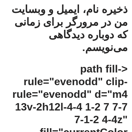
ذخیره نام، ایمیل و وبسایت
من در مرورگر برای زمانی
که دوباره دیدگاهی
می‌نویسم.
<path fill-
rule="evenodd" clip-
rule="evenodd" d="m4
13v-2h12l-4-4 1-2 7 7-7
7-1-2 4-4z"