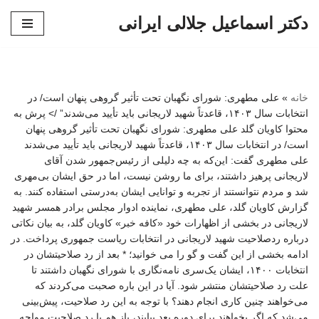
دکتر اسماعیل جلالی ایرانی
پرش
به
محتوا
خانه
»
علی مطهری: شورای نگهبان تحت تأثیر گروهی پنهان است/ در
انتخابات سال ۱۴۰۳، قاعدتاً شهید لاریجانی باید تأیید می‌شدند” /> پرش به
محتوا کاویان گلد علی مطهری: شورای نگهبان تحت تأثیر گروهی پنهان
است/ در انتخابات سال ۱۴۰۳، قاعدتاً شهید لاریجانی باید تأیید می‌شدند
علی مطهری گفت: این‌که به چه دلیلی از رئیس‌جمهور شدن آقای
لاریجانی پرهیز داشتند، برای ما روشن نیست، اما در حق ایشان بی‌مهری
شد و مردم نتوانستند از تجربه و توانایی ایشان به‌درستی استفاده کنند. به
گزارش کاویان گلد، علی مطهری، نماینده ادوار مجلس برادر همسر شهید
لاریجانی در بخشی از اظهارات خود «کافه خبر» کاویان گلد، به بیان نکاتی
درباره ردصلاحیت شهید لاریجانی در انتخابات ریاست جمهوری پرداخت. در
ادامه بخشی از این گفت و گو را می خوانید؛ * بعد از رد صلاحیتشان در
انتخابات ۱۴۰۰، ایشان یک‌سری نامه‌نگاری با شورای نگهبان داشتند تا
علت رد صلاحیتشان منتشر شود. آیا در این باره صحبت می‌کردند که
می‌خواهند چنین کاری انجام دهند؟ با توجه به این رد صلاحیت، پیش‌بینی
می‌شد که اگر بخواهند برای دوره بعد بیایند، باز هم با رد صلاحیت مواجه