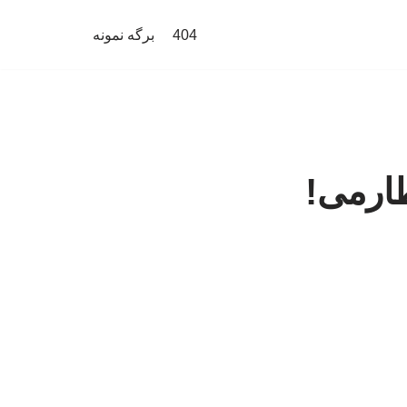
404
برگه نمونه
ارمی!