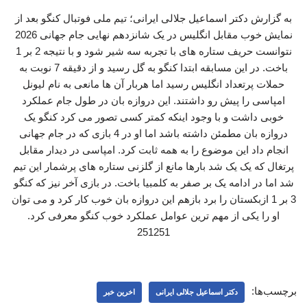
به گزارش دکتر اسماعیل جلالی ایرانی؛ تیم ملی فوتبال کنگو بعد از
نمایش خوب مقابل انگلیس در یک شانزدهم نهایی جام جهانی 2026
نتوانست حریف ستاره های با تجربه سه شیر شود و با نتیجه 2 بر 1
باخت. در این مسابقه ابتدا کنگو به گل رسید و از دقیقه 7 نوبت به
حملات پرتعداد انگلیس رسید اما هربار آن ها مانعی به نام لیونل
امپاسی را پیش رو داشتند. این دروازه بان در طول جام عملکرد
خوبی داشت و با وجود اینکه کمتر کسی تصور می کرد کنگو یک
دروازه بان مطمئن داشته باشد اما او در 4 بازی که در جام جهانی
انجام داد این موضوع را به همه ثابت کرد. امپاسی در دیدار مقابل
پرتغال که یک یک شد بارها مانع از گلزنی ستاره های پرشمار این تیم
شد اما در ادامه یک بر صفر به کلمبیا باخت. در بازی آخر نیز که کنگو
3 بر 1 ازبکستان را برد بازهم این دروازه بان خوب کار کرد و می توان
او را یکی از مهم ترین عوامل عملکرد خوب کنگو معرفی کرد.
251251
برچسب‌ها:
دکتر اسماعیل جلالی ایرانی
اخرین خبر