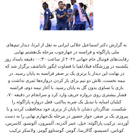
به گزارش دکتر اسماعیل جلالی ایرانی به نقل از ایرنا، دیدار تیم‌های
ملی پاراگوئه و فرانسه در چهارچوب مرحله یک‌هشتم نهایی
رقابت‌های فوتبال جام جهانی ۲۰۲۶ از ساعت ۰۰:۳۰ دقیقه بامداد روز
یکشنبه در ورزشگاه فیلادلفیا با قضاوت ایگور تانتاشف برگزار شد که
در نهایت این دیدار با برتری یک بر صفر فرانسه به پایان رسید. در
نیمه نخست، تلاش دو تیم برای باز کردن دروازه‌ها ثمری نداشت و
بازی با تساوی بدون گل به پایان رسید. با آغاز نیمه دوم، فرانسه
فشار بیشتری روی دروازه حریف وارد کرد و سرانجام در دقیقه ۷۰،
کیلیان امباپه با تبدیل یک ضربه پنالتی، قفل دروازه پاراگوئه را
شکست. شاگردان دشان تا پایان از برتری خود محافظت کردند و با
پیروزی یک بر صفر، جواز حضور در مرحله یک‌چهارم نهایی را به دست
آوردند. ترکیب پاراگوئه: خیل، عمر آلدرته، آلمیرون، آلونسو، کاسرس،
کوباس، انسیسو، گالارسا، گومز، گوستاوو گومز، ولاسکز ترکیب