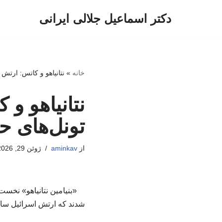
دکتر اسماعیل جلالی ایرانی
پرش
به
محتوا
خانه
»
نتانیاهو و کاتس: ارتش 
نتانیاهو و
تونل‌های ح
از
aminkav
ژوئن 29, 2026
«بنیامین نتانیاهو» نخس
شدند که ارتش اسرائیل ساع