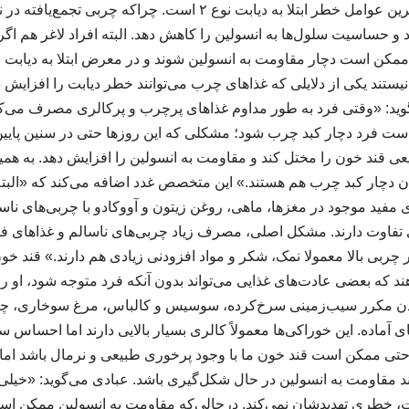
می‌شود که یکی از مهم‌ترین عوامل خطر ابتلا به دیابت نوع ۲ است. چرا
کند و حساسیت سلول‌ها به انسولین را کاهش دهد. البته افراد لاغر هم اگ
نیستند یکی از دلایلی که غذاهای چرب می‌توانند خطر دیابت را افزایش ده
وید: «وقتی فرد به‌ طور مداوم غذاهای پرچرب و پرکالری مصرف می‌کند
 است فرد دچار کبد چرب شود؛ مشکلی که این روزها حتی در سنین پایی
ی قند خون را مختل کند و مقاومت به انسولین را افزایش دهد. به همین
 دیابت نوع ۲ همزمان دچار کبد چرب هم هستند.» این متخصص غدد اضافه می‌کند که «ال
ی مفید موجود در مغزها، ماهی، روغن زیتون و آووکادو با چربی‌های نا
 تفاوت دارند. مشکل اصلی، مصرف زیاد چربی‌های ناسالم و غذاهای ف
 چربی بالا معمولا نمک، شکر و مواد افزودنی زیادی هم دارند.» قند خو
که بعضی عادت‌های غذایی می‌تواند بدون آنکه فرد متوجه شود، او را
ردن مکرر سیب‌زمینی سرخ‌کرده، سوسیس و کالباس، مرغ سوخاری، چیپ
آماده. این خوراکی‌ها معمولاً کالری بسیار بالایی دارند اما احساس سی
تی ممکن است قند خون ما با وجود پرخوری طبیعی و نرمال باشد اما 
د مقاومت به انسولین در حال شکل‌گیری باشد. عبادی می‌گوید: «خیلی‌ه
، خطری تهدیدشان نمی‌کند. درحالی‌که مقاومت به انسولین ممکن اس