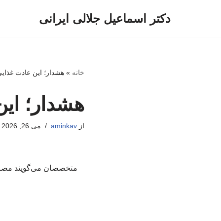
دکتر اسماعیل جلالی ایرانی
پرش
به
محتوا
خانه
»
هشدار؛ این عادت غذایی
هشدار؛ این
از
aminkav
می 26, 2026
متخصصان می‌گویند مصرف