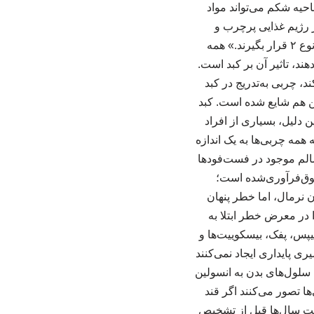
که چربی تجمع‌یافته در ناحیه شکم می‌تواند مواد
ر رژیم غذایی پرچرب و
کم‌تحرکی داشته باشند، ممکن است دچار مقاومت به انسولین شوند و در معرض ابتلا به دیابت نوع ۲ قرار بگیرند.» همه
ند، تاثیر آن بر کبد است.
، چربی به‌تدریج در کبد
ن هم شایع شده است. کبد
 دلیل، بسیاری از افراد
بته همه چربی‌ها به یک اندازه
سالم موجود در فست‌فودها
وق‌فرآوری‌شده است؛
ن نرمال، اما خطر پنهان
 در معرض خطر ابتلا به
س، پفک، بیسکوییت‌ها و
ری پایداری ایجاد نمی‌کنند
سلول‌های بدن به انسولین
ا تصور می‌کنند اگر قند
ت سال‌ها قبل از تشخیص