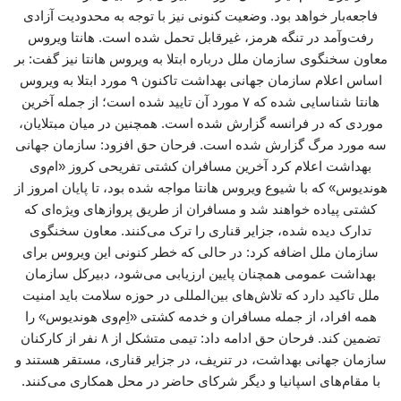
فاجعه‌بار خواهد بود. وضعیت کنونی نیز با توجه به محدودیت آزادی
رفت‌وآمد در تنگه هرمز، غیرقابل تحمل شده است. هانتا ویروس
معاون سخنگوی سازمان ملل درباره ابتلا به ویروس هانتا نیز گفت: بر
اساس اعلام سازمان جهانی بهداشت تاکنون ۹ مورد ابتلا به ویروس
هانتا شناسایی شده که ۷ مورد آن تایید شده است؛ از جمله آخرین
موردی که در فرانسه گزارش شده است. همچنین در میان مبتلایان،
سه مورد مرگ گزارش شده است. فرحان حق افزود: سازمان جهانی
بهداشت اعلام کرد آخرین مسافران کشتی تفریحی کروز «ام‌وی
هوندیوس» که با شیوع ویروس هانتا مواجه شده بود، تا پایان امروز از
کشتی پیاده خواهند شد و مسافران از طریق پروازهای ویژه‌ای که
تدارک دیده شده، جزایر قناری را ترک می‌کنند. معاون سخنگوی
سازمان ملل اضافه کرد: در حالی که خطر کنونی این ویروس برای
بهداشت عمومی همچنان پایین ارزیابی می‌شود، دبیرکل سازمان
ملل تاکید دارد که تلاش‌های بین‌المللی در حوزه سلامت باید امنیت
همه افراد، از جمله مسافران و خدمه کشتی «اِم‌وی هوندیوس» را
تضمین کند. فرحان حق ادامه داد: تیمی متشکل از ۸ نفر از کارکنان
سازمان جهانی بهداشت، در تنریف، در جزایر قناری، مستقر هستند و
با مقام‌های اسپانیا و دیگر شرکای حاضر در محل همکاری می‌کنند.