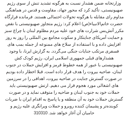
وزارتخانه ضمن هشدار نسبت به هرگونه تشدید تنش از سوی رژیم
صهیونیستی، تأکید کرد که محور جهاد، مقاومت و قدس در هماهنگی
مداوم رای مقابله با هرگونه تحولات احتمالی هستند. فرمانده قرارگاه
حضرت خاتم‌الانبیاء(ص) اعلام کرد: رژیم متجاوز صهیونیستی با نقض
مکرر آتش‌بس شرارت های خود علیه مردم مظلوم لبنان با چراغ سبز
و حمایت آمریکای جنایتکار و سکوت مجامع بین المللی را روز به روز
افزایش داده و با استفاده از سلاح های ممنوعه از جمله بمب های
فسفری مرتکب جنایات جنگی می‌گردد. به گزارش ایرنا، با وجود
هشدارهای قبلی جمهوری اسلامی ایران، رژیم کودک کش
صهیونیستی با عبور از همه خطوط قرمز و افزایش حملات در جنوب
لبنان، ضاحیه بیروت را هدف قرار داده است. قبلا اخطار داده بودیم
در صورت گسترش جنایت در ضاحیه بیروت، اهدافی را در سرزمین
های اشغالی مورد هجوم قرار می دهیم. ارتش صهیونیستی باید
حملات خود به جنوب لبنان و ضاحیه را متوقف نماید و در صورت
گسترش حملات خود به آن منطقه و یا پاسخ به اقدام ایران با ضربات
کوبنده‌تر و پشیمان کننده روبرو و حملات ویرانگری علیه رژیم و
حامیان آن آغاز خواهد شد. 310310