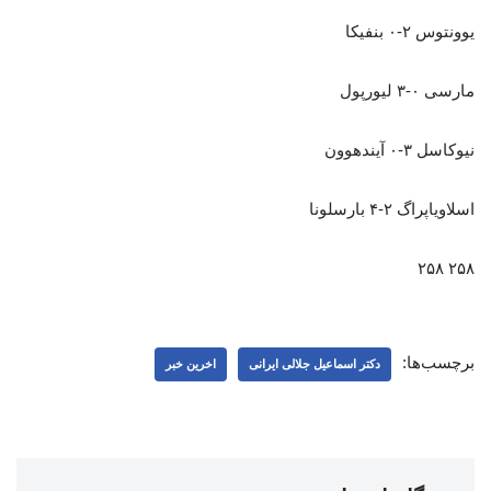
یوونتوس ۲-۰ بنفیکا
مارسی ۰-۳ لیورپول
نیوکاسل ۳-۰ آیندهوون
اسلاویاپراگ ۲-۴ بارسلونا
۲۵۸ ۲۵۸
برچسب‌ها:
دکتر اسماعیل جلالی ایرانی
اخرین خبر