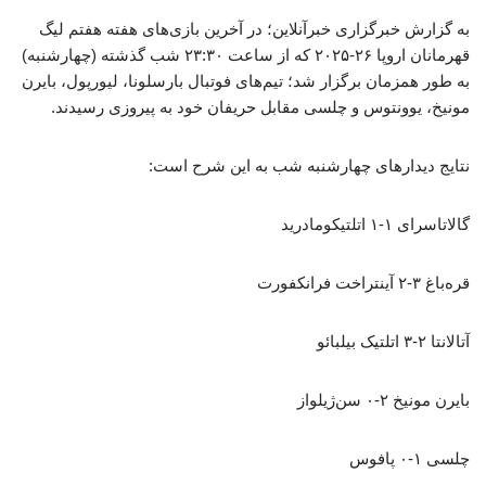
به گزارش خبرگزاری خبرآنلاین؛ در آخرین بازی‌های هفته هفتم لیگ
قهرمانان اروپا ۲۶-۲۰۲۵ که از ساعت ۲۳:۳۰ شب گذشته (چهارشنبه)
به طور همزمان برگزار شد؛ تیم‌های فوتبال بارسلونا، لیورپول، بایرن
مونیخ، یوونتوس و چلسی مقابل حریفان خود به پیروزی رسیدند.
نتایج دیدارهای چهارشنبه شب به این شرح است:
گالاتاسرای ۱-۱ اتلتیکومادرید
قره‌باغ ۳-۲ آینتراخت فرانکفورت
آتالانتا ۲-۳ اتلتیک بیلبائو
بایرن مونیخ ۲-۰ سن‌ژیلواز
چلسی ۱-۰ پافوس