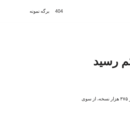
404
برگه نمونه
م رسید
کتاب «پدر، عشق و پسر» نوشته سیدمهدی شجاعی با رسیدن به چاپ شصت‌ویکم و مجموع تیراژ ۳۷۵ هزار نسخه، از سوی