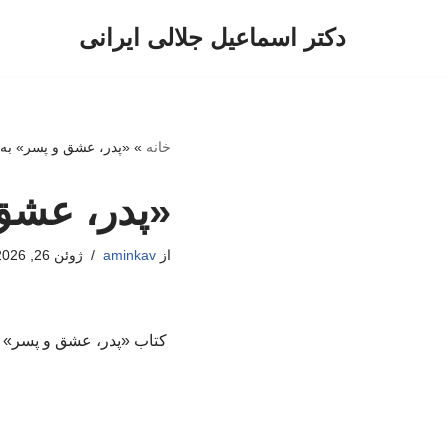
دکتر اسماعیل جلالی ایرانی
پرش
به
محتوا
خانه
»
«پدر، عشق و پسر» به
«پدر، عشق
از
aminkav
ژوئن 26, 2026