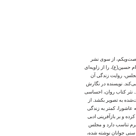
صت‌ویکم، از سوی نشر
م حسین(ع)، را از زاویه‌ای
ازگو می‌کند. راوی کتاب «عقاب»، اسب حضرت علی‌اکبر(ع)، است که در قالب ۱۰ مجلس، روایت زندگی آن
ی‌کند. نویسنده در نگارش
ند. نثر کتاب روان، احساسی
ت‌شده به تصویر بکشد. از
 عاشورا، کمتر به زندگی
ده و بر بازآفرینی ادبی
ه که با دهه نخست محرم تناسب دارد و مجلس
 سنی جوانان نوشته شده،