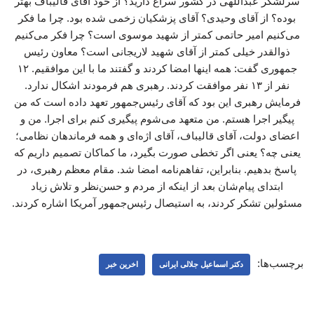
سرلشکر عبداللهی در کشور سراغ دارید؟ از خود آقای قالیباف بهتر
بوده؟ از آقای وحیدی؟ آقای پزشکیان زخمی شده بود. چرا ما فکر
می‌کنیم امیر حاتمی کمتر از شهید موسوی است؟ چرا فکر می‌کنیم
ذوالقدر خیلی کمتر از آقای شهید لاریجانی است؟ معاون رئیس
جمهوری گفت: همه اینها امضا کردند و گفتند ما با این موافقیم. ۱۲
نفر از ۱۳ نفر موافقت کردند. رهبری هم فرمودند اشکال ندارد.
فرمایش رهبری این بود که آقای رئیس‌جمهور تعهد داده است که من
پیگیر اجرا هستم. من متعهد می‌شوم پیگیری کنم برای اجرا. من و
اعضای دولت، آقای قالیباف، آقای اژه‌ای و همه فرماندهان نظامی؛
یعنی چه؟ یعنی اگر تخطی صورت بگیرد، ما کماکان تصمیم داریم که
پاسخ بدهیم. بنابراین، تفاهم‌نامه امضا شد. مقام معظم رهبری، در
ابتدای پیام‌شان بعد از اینکه از مردم و حسن‌نظر و تلاش زیاد
مسئولین تشکر کردند، به استیصال رئیس‌جمهور آمریکا اشاره کردند.
برچسب‌ها:
دکتر اسماعیل جلالی ایرانی
اخرین خبر