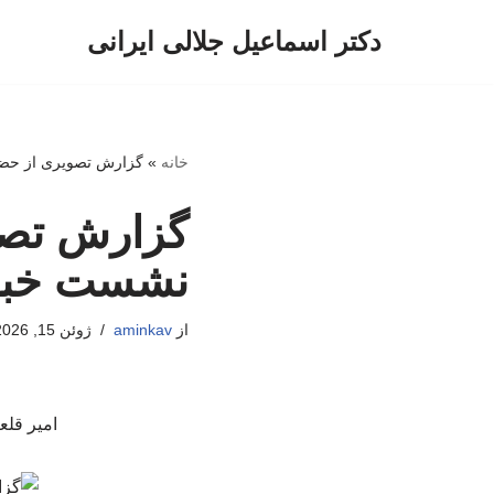
دکتر اسماعیل جلالی ایرانی
پرش
به
محتوا
خانه
»
گزارش تصویری از حضور
گزارش تصو
نشست خبری 
از
aminkav
ژوئن 15, 2026
امیر قلع