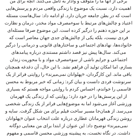
برخی از آنها ما را متوقف و وادار به تامل می‌کنند. آنچه برای من
اهمیت دارد، نسبت یک موضوع با زندگی واقعی مردم و پرسش‌هایی
است که در بطن جامعه جریان دارد. او ادامه داد: سال‌هاست مسئله
اعتیاد و چالش‌های مرتبط با سوءمصرف مواد مخدر، درمان و نظارت
بر این حوزه ذهنم را درگیر کرده است. این موضوع صرفا مسئله‌ای
فردی نیست، بلکه یکی از چالش‌های جدی جهان معاصر است که
خانواده‌ها، نهادهای اجتماعی و ساختارهای قانونی و درمانی را درگیر
می‌کند. سال‌ها پیش نیز قصد داشتم مستندی درباره پیامدهای
اجتماعی و جرایم ناشی از سوءمصرف مواد و با محوریت زندان
بسازم، اما امکان تولید آن فراهم نشد. با این حال، آن دغدغه همچنان
باقی ماند. این کارگردان، «پهلوانان نمی‌میرند» را روایتی فراتر از یک
سرنوشت فردی دانست و بیان کرد: زمانی که خبر مربوط به محسن
قاسمی را خواندم، احساس کردم با روایتی مواجه هستم که بسیاری
از این پرسش‌ها را در خود دارد؛ روایتی که از زندگی یک قهرمان
ورزشی آغاز می‌شود اما به موضوع‌هایی فراتر از یک زندگی شخصی
می‌رسد. از همان‌جا مسیر ساخت فیلم برای من شکل گرفت. سایه و
روشن زندگی قهرمانان عطاری درباره علت انتخاب عنوان «پهلوانان
نمی‌میرند» توضیح داد: این عنوان از ابتدا برای من معنایی دوگانه
داشت. در نگاه نخست، به پیشینه ورزشی محسن قاسمی و مفهوم