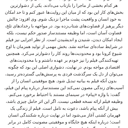
هر کدام بخشی از ماجرا را بازتاب می‌دادند. یکی از دشوارترین
بخش‌های کار این بود که از میان این روایت‌ها عبور کنم و تا حد امکان
به خودِ انسان و واقعیت پشت ماجرا نزدیک شوم. وی افزود: چالش
دیگر پرهیز از قضاوت‌های شتاب‌زده بود. در مواجهه با رخدادهای تلخ،
قضاوت آسان است، اما وظیفه مستندساز صدور حکم نیست، بلکه
ایجاد امکان دیدن، شنیدن و اندیشیدن است. از نظر اجرایی نیز فیلم
در شرایط ساده‌ای ساخته نشد. بخش مهمی از تولید همزمان با اوج
شیوع کرونا بود و محدودیت‌ها روند کار را دشوارتر می‌کرد. همچنین
تهیه‌کنندگی فیلم را نیز خودم بر عهده داشتم و با محدودیت‌های
اقتصادی مواجه بودم. در نهایت، دشواری اصلی این بود که چگونه
می‌توان از دل یک سرگذشت فردی به پرسش‌هایی گسترده‌تر رسید،
بدون آنکه فیلم به بیانیه تبدیل شود. هیچ موفقیتی انسان را از
آسیب‌های زندگی مصون نمی‌کند این مستندساز درباره پیام این فیلم،
گفت: با واژه «پیام» در سینمای مستند با احتیاط برخورد می‌کنم.
وظیفه فیلم ارائه نسخه قطعی نیست. اگر این اثر حامل چیزی باشد،
بیش از آنکه پیام باشد، دعوت به تامل است. فیلم از زندگی یک
قهرمان کشتی آغاز می‌شود اما در نهایت درباره شکنندگی انسان
است؛ درباره اینکه هیچ جایگاه و موفقیتی مصونیت کامل در برابر