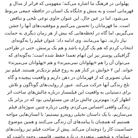
پهلوانی در فرهنگ ما اشاره می‌کند؛ مفهومی که فراتر از مدال و
قهرمانی است و به منش و جایگاه یک انسان در حافظه جمعی مربوط
می‌شود. اما در عین حال، این عنوان حاوی نوعی تلخی و تناقض
است. ما قهرمانان را تحسین می‌کنیم و موفقیت‌های آنها را جشن
می‌گیریم، اما گاه در لحظه‌هایی که بیش از هر زمان دیگری به حمایت
نیاز دارند، تنها می‌مانند. وی ادامه داد: عنوان فیلم را به‌گونه‌ای
انتخاب کردم که هم یک گزاره باشد و هم یک پرسش. حتی در طراحی
گرافیکی پوستر نیز این ابهام تعمدا حفظ شده است؛ به‌گونه‌ای که
می‌توان آن را هم «پهلوانان نمی‌میرند» و هم «پهلوانان می‌میرند»
خواند. این ۲ خوانش در کنار هم به روح فیلم نزدیک‌تر هستند. فیلم نیز
میان تصویری که از قهرمانان در ذهن داریم و واقعیت پیچیده و گاه
تلخ زندگی آنها حرکت می‌کند. عبور از روایت‌های گوناگون و تلاش
برای دستیابی به واقعیت این فیلمساز درباره چالش‌های ساخت اثر
اظهار کرد: مهم‌ترین چالش برای من مسئولیتی بود که در برابر یک
زندگی واقعی احساس می‌کردم. وقتی درباره چنین سوژه‌ای فیلم
می‌سازیم، با یک داستان تخیلی روبه‌رو نیستیم؛ با انسان‌هایی مواجه
هستیم که همچنان با پیامدهای آن زندگی می‌کنند و همین موضوع
حساسیت کار را دوچندان می‌کند. پیش از ساخت فیلم نیز روایت‌های
رسانه‌ای و شخصی متعددی درباره محسن قاسمی وجود داشت که