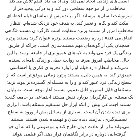
آسیب‌های زندگی ایجاد نمی‌کند. وی ادامه داد: فیلم تلاش می‌کند
مخاطب را از مواجهه سطحی دور کند و به درکی پیچیده‌تر از
سرنوشت انسان‌ها برساند. اگر بیننده پس از تماشای فیلم لحظه‌ای
مکث کند و نگاه او تغییر کند، به هدف خود نزدیک شده‌ام. انتظار
مخاطبِ امروز از مستند پرتره متفاوت است کارگردان مستند «گاهی
اتفاق می‌افتد» درباره وضعیت مستند پرتره عنوان کرد: مستند پرتره
همچنان یکی از گونه‌های مهم مستندسازی است، چراکه از طریق
زندگی یک فرد می‌تواند به لایه‌های عمیق‌تری از جامعه برسد. با این
حال، مخاطب امروز صرفا به روایت خطی و زندگی‌نامه‌ای بسنده
نمی‌کند و انتظار دارد فیلم او را وارد تجربه‌ای فکری یا احساسی
عمیق‌تر کند. به همین دلیل، مستند پرتره زمانی موفق‌تر است که از
سطح زندگی فرد عبور کند و او را به مسئله‌ای گسترده‌تر پیوند بزند؛
مسئله‌ای قابل لمس و قابل تعمیم. مستند آغاز توجه است، نه پایان
یک مسئله این کارگردان درباره نقش مستند اجتماعی در جامعه گفت:
مستند اجتماعی بیش از آنکه ابزار حل مستقیم مسئله باشد، ابزاری
برای دیده شدن آن است. بسیاری از مسائل پیش از ورود به سطح
تصمیم‌گیری، نیازمند دیده شدن و فهمیده شدن هستند. مستند
می‌تواند ما را از عادت دیدن خارج کند و موضوعی را که به آن خو
گرفته‌ایم، دوباره در برابر نگاهمان قرار دهد. اگر فیلمی بتواند