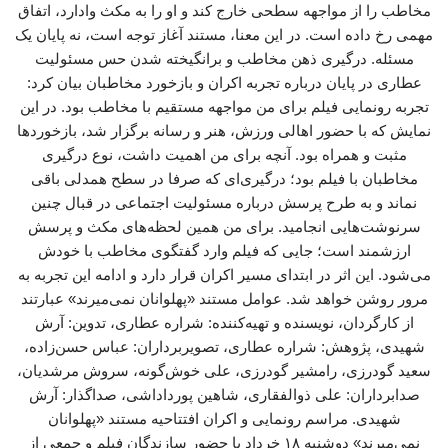
مخاطب را از مواجهه سطحی خارج کند و او را به مکث وادارد، اتفاق
مهمی رخ داده است. در این معنا، مستند آغاز توجه است، نه پایان یک
مسئله. درگیری ذهن مخاطب و برانگیخته شدن حس مسئولیت
عطاری در پایان درباره تجربه اکران و بازخورد مخاطبان بیان کرد:
تجربه رونمایی فیلم برای من مواجهه مستقیم با مخاطب بود. در این
نمایش که با حضور اهالی ورزش، هنر و رسانه برگزار شد، بازخوردها
مثبت و همراه بود. آنچه برای من اهمیت داشت، نوع درگیری
مخاطبان با فیلم بود؛ درگیری‌ای که صرفا در سطح همدلی باقی
نماند و به طرح پرسش درباره مسئولیت اجتماعی در قبال چنین
سرنوشت‌هایی انجامید. برای من همین لحظه‌های مکث و پرسش
ارزشمند است؛ جایی که فیلم وارد گفتگوی مخاطب با خودش
می‌شود. این اثر در ابتدای مسیر اکران قرار دارد و ادامه این تجربه به
مرور روشن خواهد شد. عوامل مستند «پهلوانان نمی‌میرند» عبارتند
از کارگردان، نویسنده و تهیه‌کننده: شراره عطاری، تدوین: آرش
شهیدی، پژوهش: شراره عطاری، تصویربرداران: عباس حسن‌زاده،
سعید گودرزی، رامشیر گودرزی، علی خوش‌گونه، سروش مرشدیان،
صدابرداران: علی ذوالفقاری، شاهین پورداداشی، صداگذار: آرش
شهیدی. مراسم رونمایی و اکران افتتاحیه مستند «پهلوانان
نمی‌میرند» دوشنبه ۱۸ خرداد با حضور سازندگان فیلم و جمعی از